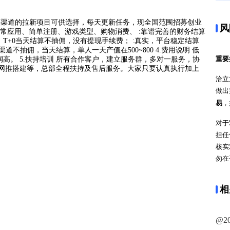
方一手渠道的拉新项目可供选择，每天更新任务，现全国范围招募创业
风
日常应用、简单注册、游戏类型、购物消费、 :靠谱完善的财务结算
T+0当天结算不抽佣，没有提现手续费； :真实，平台稳定结算
道不抽佣，当天结算，单人一天产值在500~800 4.费用说明 低
重要
高。 5.扶持培训 所有合作客户，建立服务群，多对一服务，协
，网推搭建等，总部全程扶持及售后服务。大家只要认真执行加上
洽立
做出
易
，
对于
担任
核实
勿在
相
@2